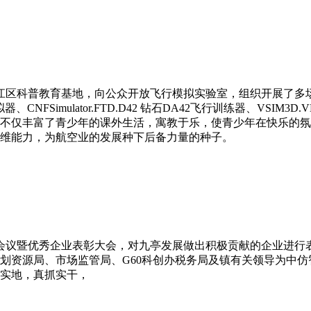
市松江区科普教育基地，向公众开放飞行模拟实验室，组织开展了
行模拟器、CNFSimulator.FTD.D42 钻石DA42飞行训练器、V
不仅丰富了青少年的课外生活，寓教于乐，使青少年在快乐的氛
维能力，为航空业的发展种下后备力量的种子。
工作会议暨优秀企业表彰大会，对九亭发展做出积极贡献的企业进
资源局、市场监管局、G60科创办税务局及镇有关领导为中仿智
实地，真抓实干，