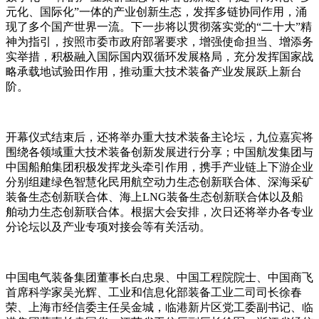
元化、国际化”一体的产业创新生态，发挥多链协同作用，涌
现了多个国产世界一流。下一步将以贯彻落实党的“二十大”精
神为指引，按照市委市政府部署要求，增强使命担当、增添务
实举措，积极融入国际国内双循环发展格局，充分发挥国家战
略承载地试验田作用，推动重大技术装备产业发展跃上新台
阶。
开幕仪式结束后，还将举办重大技术装备主论坛，九位嘉宾将
围绕各领域重大技术装备创新发展进行分享；中国航发集团与
中国船舶集团积极发挥龙头牵引作用，携手产业链上下游企业
分别组建绿色智慧化民用航空动力生态创新联合体、深海采矿
装备生态创新联合体、海上LNG装备生态创新联合体以及船
舶动力生态创新联合体。根据大会安排，次日还将举办各专业
分论坛以及产业专项对接会等有关活动。
中国电气装备集团董事长白忠泉、中国工程院院士、中国商飞
首席科学家吴光辉、工业和信息化部装备工业二司司长徐春
荣、上海市经信委主任吴金城，临港新片区党工委副书记、临